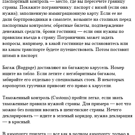
Паспортный контроль — место, где вы пересечете границу
страны. Покажите пограничнику: паспорт с визой (если она
нужна); заполненную иммиграционную карту. Если ее не
дали бортпроводники в самолете, возьмите на столиках перед
паспортным контролем; обратные билеты, подтверждение
денежных средств, брони гостиниц — если они нужны по
правилам въезда в страну. Пограничник может задать
вопросы, например, в какой гостинице вы остановитесь или
на каком транспорте будете путешествовать. Потом поставит
штамп в паспорт.
Багаж (Baggage) доставляют на багажную карусель. Номер
ищите на табло. Если летите с негабаритным багажом,
забирайте его отдельно у специальных стоек. В некоторых
аэропортах грузчики привозят его прямо к карусели.
Таможенный контроль (Customs) пройти легко, если знать
таможенные правила нужной страны. Для примера — вот что
можно без пошлин ввозить в шенгенские страны. Нечего
декларировать — идите в зеленый коридор, нужна декларация
— в красный.
В аэропорту прилета — все как в родном аэропорту, только в