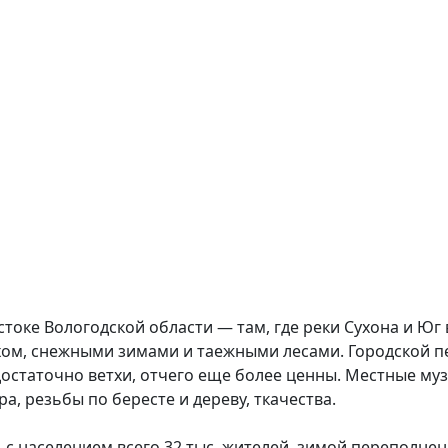
стоке Вологодской области — там, где реки Сухона и Юг 
хом, снежными зимами и таежными лесами. Городской пе
достаточно ветхи, отчего еще более ценны. Местные му
, резьбы по бересте и дереву, ткачества.
 с населением всего 32 тыс. жителей, зимой переполнен 