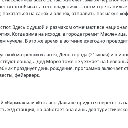
ет всех побывать в его владениях — посмотреть жилые
, покататься на санях и оленях, отправить посылку с «
стюг. Здесь с душой и размахом отмечают все национал
ия. Когда зима на исходе, в городе гремит Масленица. 
м чучела. В это же время в вотчине ежегодно проводит
усской матрешки и лаптя, День города (21 июля) и широ
ствуют лошадь. Дед Мороз тоже не уезжает на Северный
ебник празднует день рождения, программа включает с
весты, фейерверк.
 «Ядриха» или «Котлас». Дальше придется пересесть на 
сть ж/д станция, но работает она лишь для туристическ