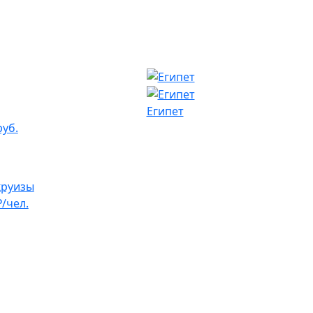
Египет
руб.
круизы
₽/чел.