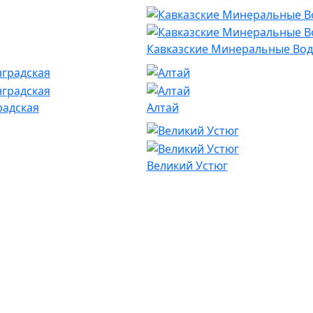
Кавказские Минеральные Во
радская
Алтай
Великий Устюг