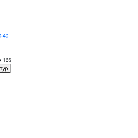
0-40
я 166
тур