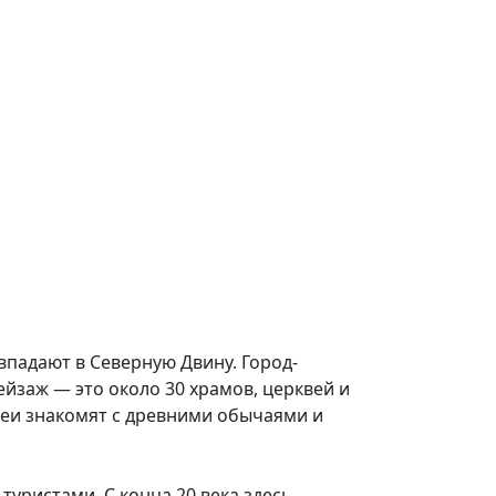
впадают в Северную Двину. Город-
йзаж — это около 30 храмов, церквей и
зеи знакомят с древними обычаями и
туристами. С конца 20 века здесь