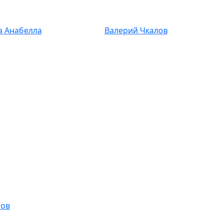
а Анабелла
Валерий Чкалов
сов