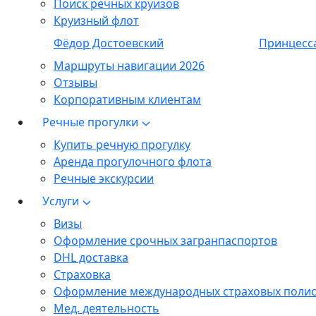
Поиск речных круизов
Круизный флот
Фёдор Достоевский
Принцесс
Маршруты навигации 2026
Отзывы
Корпоративным клиентам
Речные прогулки
Купить речную прогулку
Аренда прогулочного флота
Речные экскурсии
Услуги
Визы
Оформление срочных загранпаспортов
DHL доставка
Страховка
Оформление международных страховых поли
Мед. деятельность