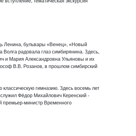
ое вступление, тематическая экскурсия
дь Ленина, бульвары «Венец», «Новый
а Волга радовала глаз симбирянина. Здесь,
вич и Мария Александровна Ульяновы и их
лософ В.В. Розанов, в прошлом симбирский
 классическую гимназию. Здесь восемь лет
и служил Фёдор Михайлович Керенский -
ий премьер-министр Временного