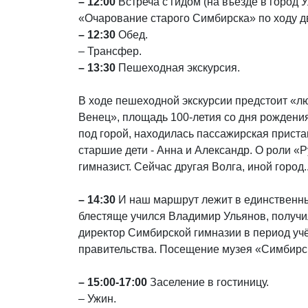
– 12:00
Встреча с гидом (на въезде в город
«Очарование старого Симбирска» по ходу д
– 12:30
Обед.
– Трансфер.
– 13:30
Пешеходная экскурсия.
В ходе пешеходной экскурсии предстоит «
Венец», площадь 100-летия со дня рождения
под горой, находилась пассажирская приста
старшие дети - Анна и Александр. О роли «
гимназист. Сейчас другая Волга, иной город..
– 14:30
И наш маршрут лежит в единственны
блестяще учился Владимир Ульянов, получил
директор Симбирской гимназии в период уч
правительства. Посещение музея «Симбирска
– 15:00-17:00
Заселение в гостиницу.
– Ужин.