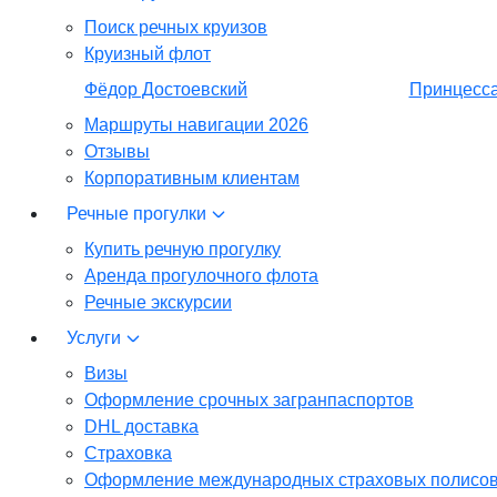
Поиск речных круизов
Круизный флот
Фёдор Достоевский
Принцесса
Маршруты навигации 2026
Отзывы
Корпоративным клиентам
Речные прогулки
Купить речную прогулку
Аренда прогулочного флота
Речные экскурсии
Услуги
Визы
Оформление срочных загранпаспортов
DHL доставка
Страховка
Оформление международных страховых полисо