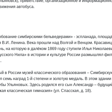
 Ульяновск), приветствие, организационное и информационн
вижения автобуса.
любование симбирскими бельведерами» - эспланада, площа
 В.И. Ленина. Века прошли над Волгой и Венцом. Красавиц
нь, на которую в далёком 1869 году ступили Илья Николае
Русского Нила» в истории и культуре России размышлял фи
.
й в России музей классического образования – Симбирскую
 семь наград 1-й степени и золотую медаль. В этом здани
ёбы Ульяновых. Здесь родился его сын Александр – будущ
я классическая гимназия» (ул. Спасская, д. 18).