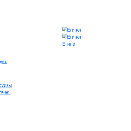
Египет
руб.
руизы
/чел.