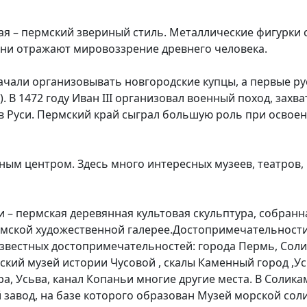
ая – пермский звериный стиль. Металлические фигурки
они отражают мировоззрение древнего человека.
ачали организовывать новгородские купцы, а первые ру
. В 1472 году Иван III организовал военный поход, захва
в Руси. Пермский край сыграл большую роль при освоен
рным центром. Здесь много интересных музеев, театро
 – пермская деревянная культовая скульптура, собранн
рмской художественной галерее.Достопримечательност
звестных достопримечательностей: города Пермь, Солик
кий музей истории Чусовой , скалы Каменный город ,Ус
а, Усьва, канал Копаньи многие другие места. В Солик
авод, на базе которого образован Музей морской соли