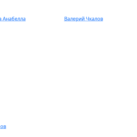
а Анабелла
Валерий Чкалов
сов