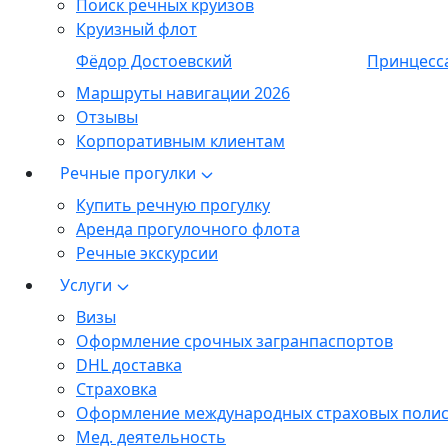
Поиск речных круизов
Круизный флот
Фёдор Достоевский
Принцесс
Маршруты навигации 2026
Отзывы
Корпоративным клиентам
Речные прогулки
Купить речную прогулку
Аренда прогулочного флота
Речные экскурсии
Услуги
Визы
Оформление срочных загранпаспортов
DHL доставка
Страховка
Оформление международных страховых поли
Мед. деятельность