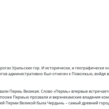
огах Уральских гор. И исторически, и географически он
ругов административно был отнесен к Поволжью, войдя 
ли Пермь Великая. Слово «Пермь» впервые встречается 
а позже Пермью прозвали и верхнекамские владения ко
ицей Перми Великой была Чердынь – самый древний горо