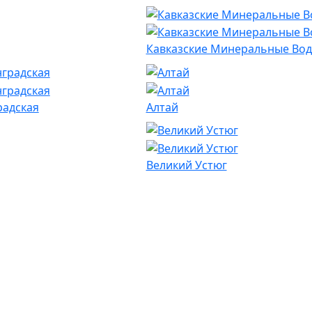
Кавказские Минеральные Во
радская
Алтай
Великий Устюг