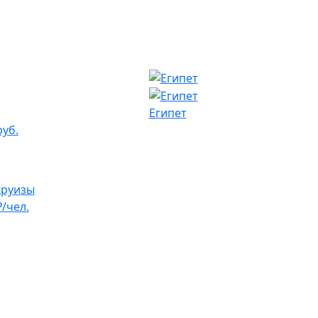
Египет
руб.
круизы
₽/чел.