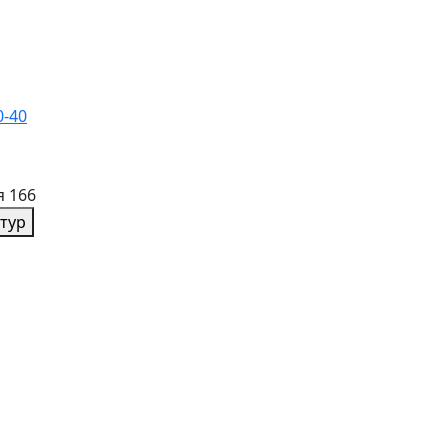
0-40
я 166
тур