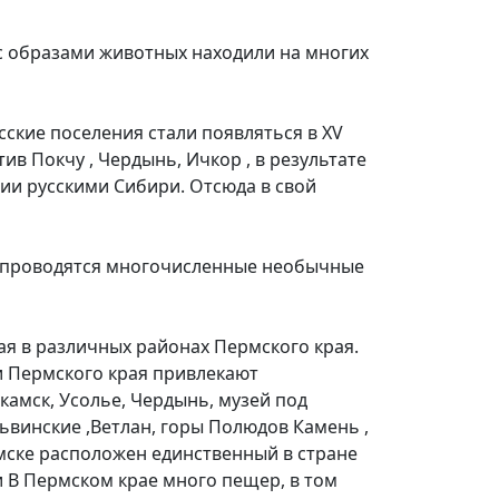
 с образами животных находили на многих
сские поселения стали появляться в XV
тив Покчу , Чердынь, Ичкор , в результате
ии русскими Сибири. Отсюда в свой
в, проводятся многочисленные необычные
ая в различных районах Пермского края.
и Пермского края привлекают
амск, Усолье, Чердынь, музей под
ьвинские ,Ветлан, горы Полюдов Камень ,
амске расположен единственный в стране
 В Пермском крае много пещер, в том