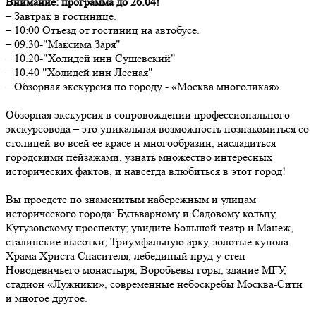
Внимание: программа до 26.04!
– Завтрак в гостинице.
– 10:00 Отъезд от гостиниц на автобусе.
– 09.30-"Максима Заря"
– 10.20-"Холидей инн Сушевский"
– 10.40 "Холидей инн Лесная"
– Обзорная экскурсия по городу - «Москва многоликая».
Обзорная экскурсия в сопровождении профессионального
экскурсовода – это уникальная возможность познакомиться со
столицей во всей ее красе и многообразии, насладиться
городскими пейзажами, узнать множество интересных
исторических фактов, и навсегда влюбиться в этот город!
Вы проедете по знаменитым набережным и улицам
исторического города: Бульварному и Садовому кольцу,
Кутузовскому проспекту; увидите Большой театр и Манеж,
сталинские высотки, Триумфальную арку, золотые купола
Храма Христа Спасителя, лебединый пруд у стен
Новодевичьего монастыря, Воробьевы горы, здание МГУ,
стадион «Лужники», современные небоскребы Москва-Сити
и многое другое.