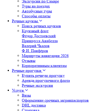
Экскурсии по Самаре
Туры на поездах
Автобусные туры
Способы оплаты
Речные круизы
Поиск речных круизов
Круизный флот
Фёдор Достоевский
Принцесса Анабелла
Валерий Чкалов
Ф.И. Панфёров
Маршруты навигации 2026
Отзывы
Корпоративным клиентам
Речные прогулки
Купить речную прогулку
Аренда прогулочного флота
Речные экскурсии
Услуги
Визы
Оформление срочных загранпаспортов
DHL доставка
Страховка