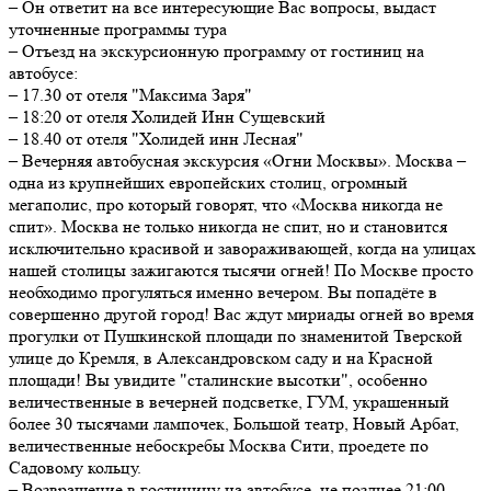
– Он ответит на все интересующие Вас вопросы, выдаст
уточненные программы тура
– Отъезд на экскурсионную программу от гостиниц на
автобусе:
– 17.30 от отеля "Максима Заря"
– 18:20 от отеля Холидей Инн Сущевский
– 18.40 от отеля "Холидей инн Лесная"
– Вечерняя автобусная экскурсия «Огни Москвы». Москва –
одна из крупнейших европейских столиц, огромный
мегаполис, про который говорят, что «Москва никогда не
спит». Москва не только никогда не спит, но и становится
исключительно красивой и завораживающей, когда на улицах
нашей столицы зажигаются тысячи огней! По Москве просто
необходимо прогуляться именно вечером. Вы попадёте в
совершенно другой город! Вас ждут мириады огней во время
прогулки от Пушкинской площади по знаменитой Тверской
улице до Кремля, в Александровском саду и на Красной
площади! Вы увидите "сталинские высотки", особенно
величественные в вечерней подсветке, ГУМ, украшенный
более 30 тысячами лампочек, Большой театр, Новый Арбат,
величественные небоскребы Москва Сити, проедете по
Садовому кольцу.
– Возвращение в гостиницу на автобусе, не позднее 21:00