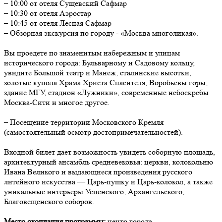
– 10:00 от отеля Сущевский Сафмар
– 10:30 от отеля Аэростар
– 10:45 от отеля Лесная Сафмар
– Обзорная экскурсия по городу - «Москва многоликая».
Вы проедете по знаменитым набережным и улицам
исторического города: Бульварному и Садовому кольцу,
увидите Большой театр и Манеж, сталинские высотки,
золотые купола Храма Христа Спасителя, Воробьевы горы,
здание МГУ, стадион «Лужники», современные небоскребы
Москва-Сити и многое другое.
– Посещение территории Московского Кремля
(самостоятельный осмотр достопримечательностей).
Входной билет дает возможность увидеть соборную площадь,
архитектурный ансамбль средневековья: церкви, колокольню
Ивана Великого и выдающиеся произведения русского
литейного искусства — Царь-пушку и Царь-колокол, а также
уникальные интерьеры Успенского, Архангельского,
Благовещенского соборов.
Место окончания программы:
центр города